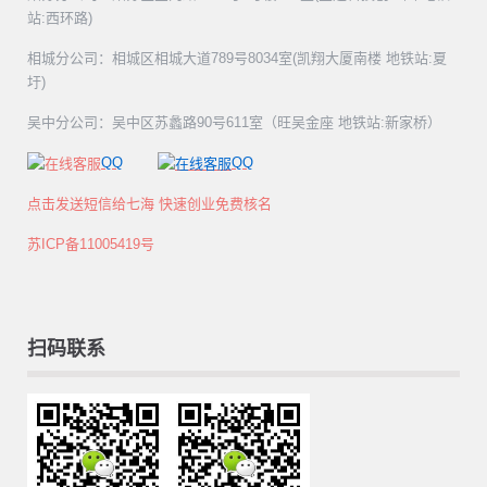
站:西环路)
相城分公司：相城区相城大道789号8034室(凯翔大厦南楼 地铁站:夏
圩)
吴中分公司：吴中区苏蠡路90号611室（旺吴金座 地铁站:新家桥）
QQ
QQ
点击发送短信给七海 快速创业免费核名
苏ICP备11005419号
扫码联系