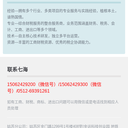
经验—拥有多个行业、多类项目的专业服务与实践经验，植根本土，
谙熟国情。
专业—综合财税服务的整合服务商，业务范围涵盖财务、税务、会
计、工商、进出口等多个领域。
技术—自主核心技术研发，独立多平台运营。
资源—丰富的工商财税资源、优秀的税企协调能力。
联系七海
15062429200（微信号）/15062429300（微信
号）/0512-69391261
如有工商、财税、商标、进出口问题可以用微信或是电话找到相应人
员处理
姑苏分公司：姑苏区金门路1299号1号楼408室(金运科技创业园 地铁