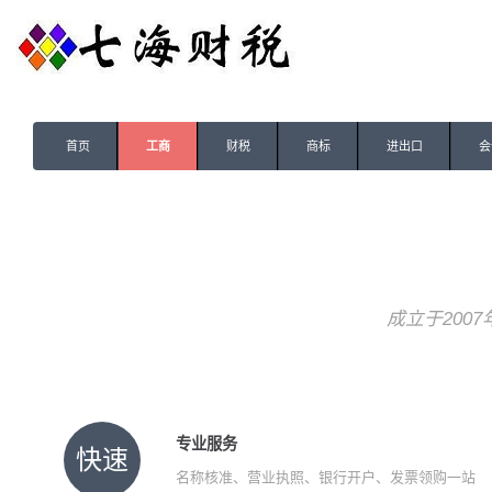
首页
工商
财税
商标
进出口
会
成立于200
专业服务
快速
名称核准、营业执照、银行开户、发票领购一站