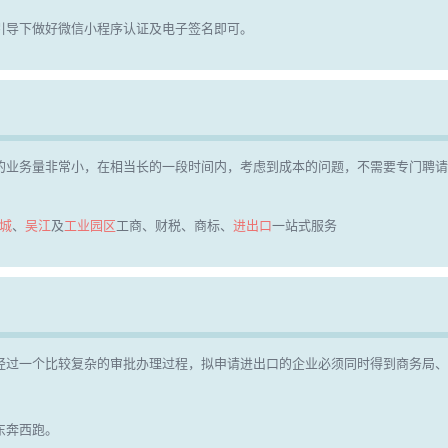
引导下做好微信小程序认证及电子签名即可。
的业务量非常小，在相当长的一段时间内，考虑到成本的问题，不需要专门聘
城
、
吴江
及
工业园区
工商、财税、商标、
进出口
一站式服务
经过一个比较复杂的审批办理过程，拟申请进出口的企业必须同时得到商务局、
东奔西跑。