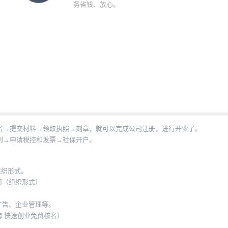
务省钱、放心。
名→提交材料→领取执照→刻章，就可以完成公司注册，进行开业了。
到→申请税控和发票→社保开户。
组织形式。
司（组织形式）
广告、企业管理等。
海 快速创业免费核名）