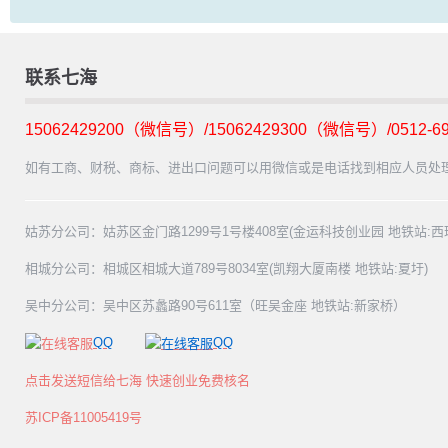
联系七海
15062429200（微信号）/15062429300（微信号）/0512-69
如有工商、财税、商标、进出口问题可以用微信或是电话找到相应人员处
姑苏分公司：姑苏区金门路1299号1号楼408室(金运科技创业园 地铁站:西
相城分公司：相城区相城大道789号8034室(凯翔大厦南楼 地铁站:夏圩)
吴中分公司：吴中区苏蠡路90号611室（旺吴金座 地铁站:新家桥）
QQ
QQ
点击发送短信给七海 快速创业免费核名
苏ICP备11005419号