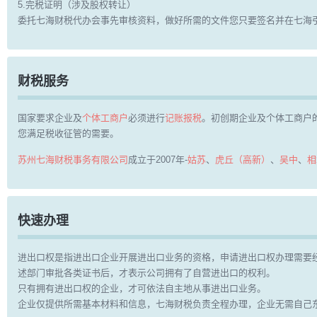
5.完税证明（涉及股权转让）
委托七海财税代办会事先审核资料，做好所需的文件您只要签名并在七海
财税服务
国家要求企业及
个体工商户
必须进行
记账报税
。初创期企业及个体工商户
您满足税收征管的需要。
苏州七海财税事务有限公司
成立于2007年-
姑苏
、
虎丘（高新）
、
吴中
、
相
快速办理
进出口权是指进出口企业开展进出口业务的资格，申请进出口权办理需要
述部门审批各类证书后，才表示公司拥有了自营进出口的权利。
只有拥有进出口权的企业，才可依法自主地从事进出口业务。
企业仅提供所需基本材料和信息，七海财税负责全程办理，企业无需自己