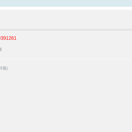
391261
理
环路)