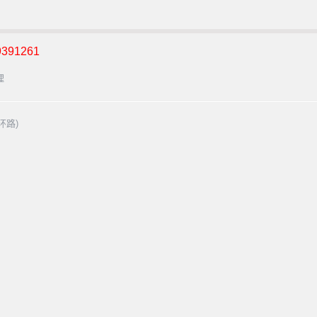
391261
理
环路)