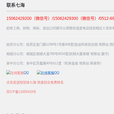
联系七海
15062429200（微信号）/15062429300（微信号）/0512-69
如有工商、财税、商标、进出口问题可以用微信或是电话找到相应人员处
姑苏分公司：姑苏区金门路1299号1号楼408室(金运科技创业园 地铁站:西
相城分公司：相城区相城大道789号8034室(凯翔大厦南楼 地铁站:夏圩)
吴中分公司：吴中区苏蠡路90号611室（旺吴金座 地铁站:新家桥）
QQ
QQ
点击发送短信给七海 快速创业免费核名
苏ICP备11005419号