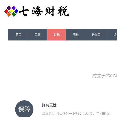
首页
工商
财税
商标
进出口
会
成立于200
账务无忧
保障
资深会计团队多对一服务更高标准，告别糊涂