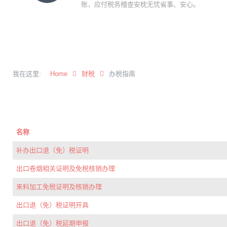
账，应付税务稽查安枕无忧省事、安心。
我在这里:
Home
财税
办税指南
名称
补办出口退（免）税证明
出口卷烟相关证明及免税核销办理
来料加工免税证明及核销办理
出口退（免）税证明开具
出口退（免）税延期申报