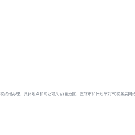
助办税终端办理，具体地点和网址可从省(自治区、直辖市和计划单列市)税务局网站