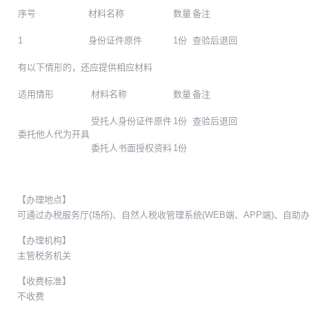
序号
材料名称
数量
备注
1
身份证件原件
1份
查验后退回
有以下情形的，还应提供相应材料
适用情形
材料名称
数量
备注
受托人身份证件原件
1份
查验后退回
委托他人代为开具
委托人书面授权资料
1份
【办理地点】
可通过办税服务厅(场所)、自然人税收管理系统(WEB端、APP端)、自
【办理机构】
主管税务机关
【收费标准】
不收费