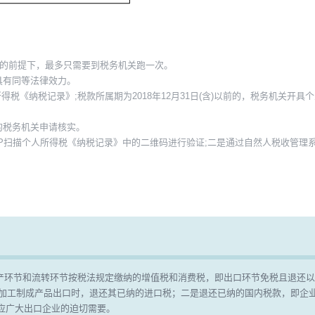
件的前提下，最多只需要到税务机关跑一次。
具有同等法律效力。
所得税《纳税记录》;税款所属期为2018年12月31日(含)以前的，税务机关开
的税务机关申请核实。
PP扫描个人所得税《纳税记录》中的二维码进行验证;二是通过自然人税收管理
。
产环节和流转环节按税法规定缴纳的增值税和消费税，即出口环节免税且退还以
，加工制成产品出口时，退还其已纳的进口税；二是退还已纳的国内税款，即企
顺应广大出口企业的迫切需要。