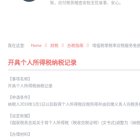
账，应付税务稽查安枕无忧省事、安心。
我在这里:
Home
财税
办税指南
增值税零税率应税服务免
开具个人所得税纳税记录
【事项名称】
开具个人所得税纳税记录
【申请条件】
纳税人2019年1月1日以后取得个人所得税应税所得并由扣缴义务人向
【设定依据】
《国家税务总局关于将个人所得税〈税收完税证明〉(文书式)调整为〈纳税记
【办理材料】