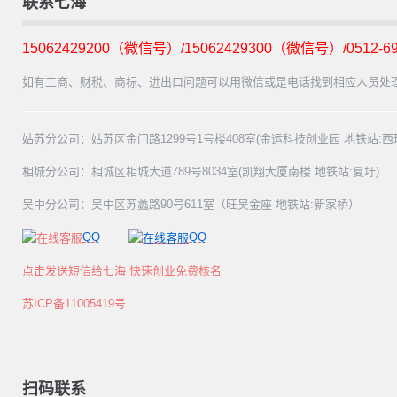
联系七海
15062429200（微信号）/15062429300（微信号）/0512-69
如有工商、财税、商标、进出口问题可以用微信或是电话找到相应人员处
姑苏分公司：姑苏区金门路1299号1号楼408室(金运科技创业园 地铁站:西
相城分公司：相城区相城大道789号8034室(凯翔大厦南楼 地铁站:夏圩)
吴中分公司：吴中区苏蠡路90号611室（旺吴金座 地铁站:新家桥）
QQ
QQ
点击发送短信给七海 快速创业免费核名
苏ICP备11005419号
扫码联系