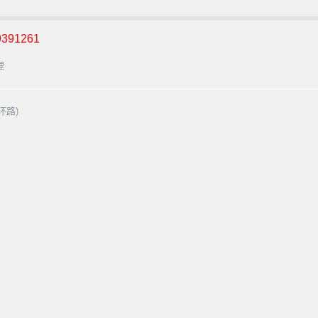
391261
理
环路)