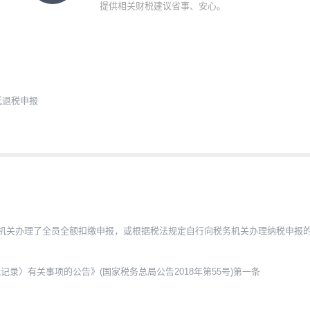
提供相关财税建议省事、安心。
抵退税申报
税务机关办理了全员全额扣缴申报，或根据税法规定自行向税务机关办理纳税申
录〉有关事项的公告》(国家税务总局公告2018年第55号)第一条