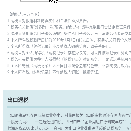
【纳税人注意事项】
1.纳税人对报送材料的真实性和合法性承担责任。
2.税务机关提供“最多跑一次”服务。纳税人在资料完整且符合法定受理条
3.纳税人使用符合电子签名法规定条件的电子签名，与手写签名或者盖章
4.个人所得税税款所属期为2019年1月1日(含)以后的，税务机关开具个人
5.个人所得税《纳税记录》涉及纳税人敏感信息，请妥善保存。
6.纳税人对个人所得税《纳税记录》存在异议的，可以向该项记录中列明
7.税务机关提供两种个人所得税《纳税记录》验证服务。一是通过手机A
8.个人所得税《纳税记录》因不同打印设备造成的色差，不影响使用效力
9.个人所得税《纳税记录》不作纳税人记账、抵扣凭证。
出口退税
出口退税是指在国际贸易业务中，对我国报关出口的货物退还在国内各生
一般分为两种： 一是退还进口税，即出口产品企业用进口原料或半成品
七海财税2007来成立以来一直为广大出口企业提供更优质的财税服务，