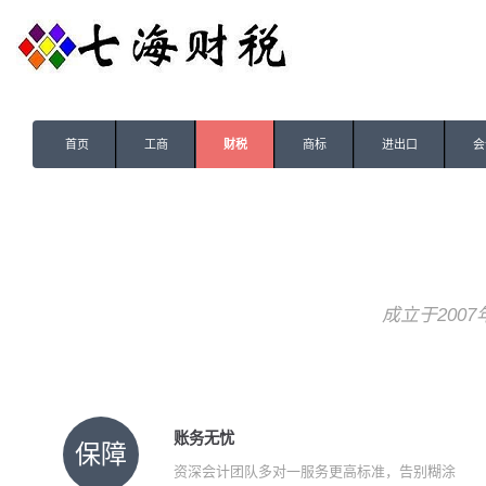
首页
工商
财税
商标
进出口
会
成立于200
账务无忧
保障
资深会计团队多对一服务更高标准，告别糊涂